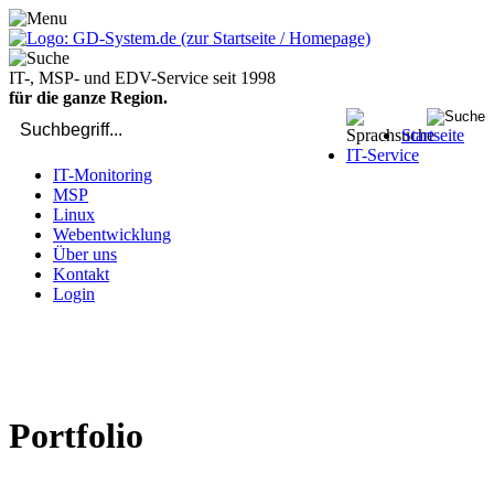
IT-, MSP- und EDV-Service seit 1998
für die ganze Region.
Startseite
IT-Service
IT-Monitoring
MSP
Linux
Webentwicklung
Über uns
Kontakt
Login
bei Computer-Problemen - DIREKT die Profis rufen: 02429 909-
904
Portfolio