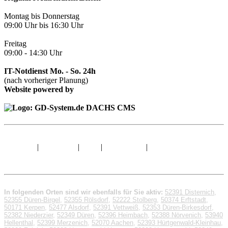
Montag bis Donnerstag
09:00 Uhr bis 16:30 Uhr
Freitag
09:00 - 14:30 Uhr
IT-Notdienst Mo. - So. 24h
(nach vorheriger Planung)
Website powered by
Sitemap
|
Impressum
|
AGB
|
Datenschutz
|
© 1998 - 2026 GD-
System.de
In folgenden Orten sind wir ebenfalls für Sie aktiv:
52391 Disternich
,
52355 Düren-Birgel
,
52355 Rölsdorf
,
52222 Stolberg
,
50374 Erftstadt
,
50171 Kerpen
,
52477 Alsdorf
,
52391 Vettweiß
,
52353 Düren-Birkesdorf
,
52382 Niederzier
,
52349 Düren
,
52396 Heimbach
,
52388 Nörvenich
,
53940
Hellenthal
,
52399 Merzenich
,
52070 Aachen
,
52393 Hürtgenwald-Kleinhau
,