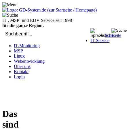
IT-, MSP- und EDV-Service seit 1998
für die ganze Region.
Startseite
IT-Service
IT-Monitoring
MSP
Linux
Webentwicklung
Über uns
Kontakt
Login
bei Computer-Problemen - DIREKT die Profis rufen: 02429 909-
904
Das
sind