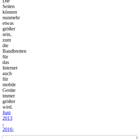
Die
Seiten
können
nunmehr
etwas
größer
sein,
zum
die
Bandbreiten
für
das
Internet
auch
für
mobile
Geräte
immer
größer
wird.
Juni
2013
-
2016: