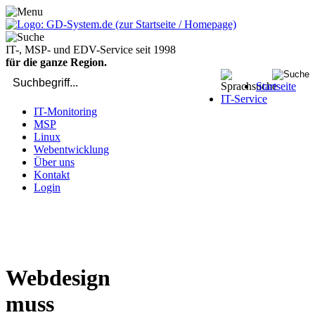
IT-, MSP- und EDV-Service seit 1998
für die ganze Region.
Startseite
IT-Service
IT-Monitoring
MSP
Linux
Webentwicklung
Über uns
Kontakt
Login
bei Computer-Problemen - DIREKT die Profis rufen: 02429 909-
904
Webdesign
muss