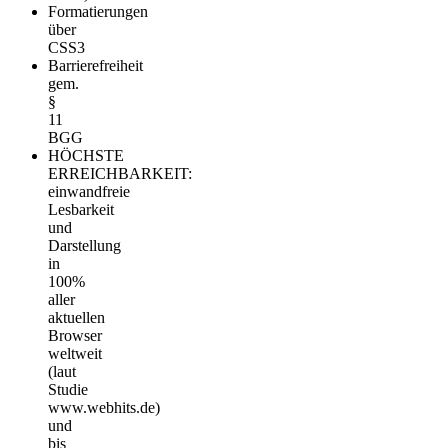
Formatierungen
über
CSS3
Barrierefreiheit
gem.
§
11
BGG
HÖCHSTE
ERREICHBARKEIT:
einwandfreie
Lesbarkeit
und
Darstellung
in
100%
aller
aktuellen
Browser
weltweit
(laut
Studie
www.webhits.de)
und
bis