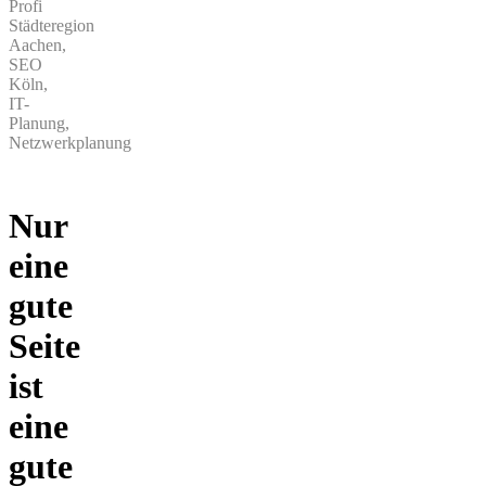
Profi
Städteregion
Aachen,
SEO
Köln,
IT-
Planung,
Netzwerkplanung
Nur
eine
gute
Seite
ist
eine
gute