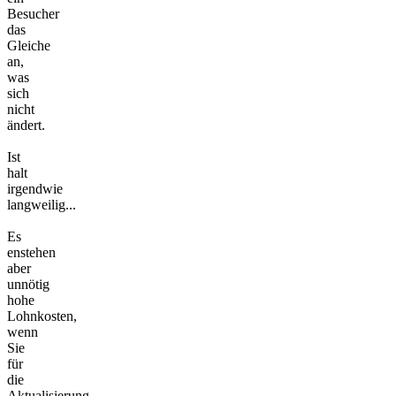
Besucher
das
Gleiche
an,
was
sich
nicht
ändert.
Ist
halt
irgendwie
langweilig...
Es
enstehen
aber
unnötig
hohe
Lohnkosten,
wenn
Sie
für
die
Aktualisierung